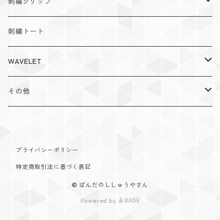
障がい
ふわもこお名前ワッペン
刺繍クリップ
カラーフェルト
症状
花束ワッペン
カスタマイズ
刺繍トート
ノーマルフェルト
カスタマイズ
丸形ワッペン
WAVELET
2色タイプ
カラーフェルト
その他
シンプルお名前ワッペン
パーカー
その他
トートバック
ギフトラッピング
シャツ
プライバシーポリシー
特定商取引法に基づく表記
© ぱんだのししゅうやさん
Powered by