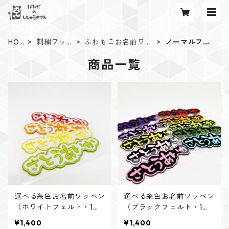
HOM
刺繍ワッ
ふわもこお名前ワッ
ノーマルフェ
E
ペン
ペン
ルト
商品一覧
選べる糸色お名前ワッペン
選べる糸色お名前ワッペン
（ホワイトフェルト・1個
（ブラックフェルト・1個
入り）
入り）
¥1,400
¥1,400