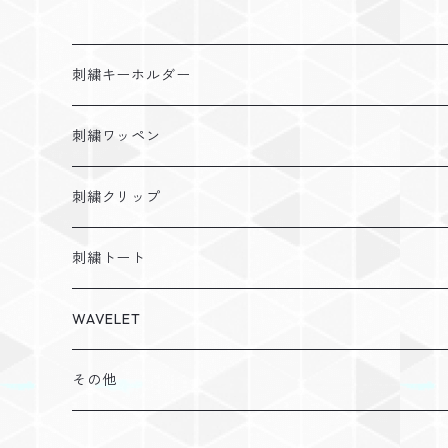
刺繍キーホルダー
アレルギー
刺繍ワッペン
障がい
ふわもこお名前ワッペン
刺繍クリップ
カラーフェルト
症状
花束ワッペン
カスタマイズ
刺繍トート
ノーマルフェルト
カスタマイズ
丸形ワッペン
WAVELET
2色タイプ
カラーフェルト
その他
シンプルお名前ワッペン
パーカー
その他
トートバック
ギフトラッピング