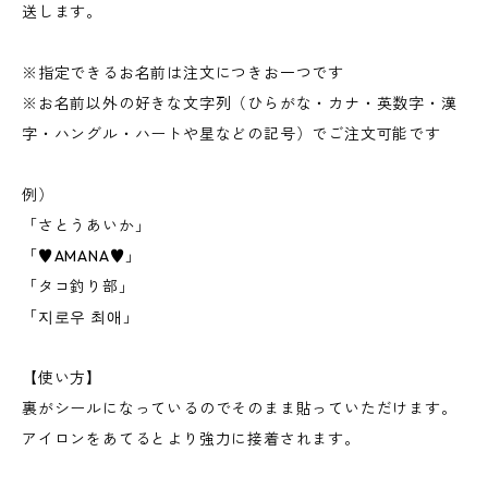
送します。
※指定できるお名前は注文につきお一つです
※お名前以外の好きな文字列（ひらがな・カナ・英数字・漢
字・ハングル・ハートや星などの記号）でご注文可能です
例）
「さとうあいか」
「♥AMANA♥」
「タコ釣り部」
「지로우 최애」
【使い方】
裏がシールになっているのでそのまま貼っていただけます。
アイロンをあてるとより強力に接着されます。