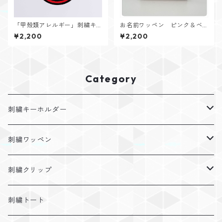
「甲殻類アレルギー」刺繍キ
お名前ワッペン ピンク＆ベ
ーホルダー・ダークモード
リーピンク（4個入り）
¥2,200
¥2,200
Category
刺繍キーホルダー
アレルギー
刺繍ワッペン
障がい
ふわもこお名前ワッペン
刺繍クリップ
カラーフェルト
症状
花束ワッペン
カスタマイズ
刺繍トート