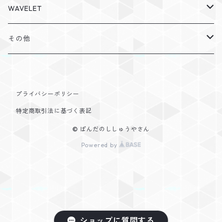
ノーマルフェルト
カスタマイズ
丸形ワッペン
WAVELET
2色タイプ
カラーフェルト
その他
シンプルお名前ワッペン
パーカー
その他
トートバック
ギフトラッピング
プライバシーポリシー
シャツ
特定商取引法に基づく表記
© ぱんだのししゅうやさん
Powered by
ショップに質問する