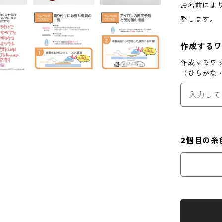
お名前によ
整します。
作成する
作成するワ
（ひらがな
2個目の糸