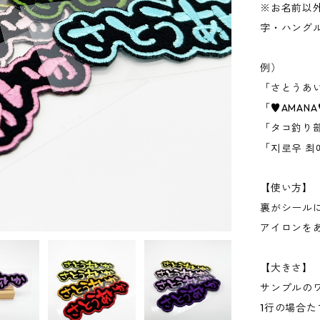
※お名前以
字・ハング
例）
「さとうあ
「♥AMAN
「タコ釣り
「지로우 최
【使い方】
裏がシール
アイロンを
【大きさ】
サンプルの
1行の場合た