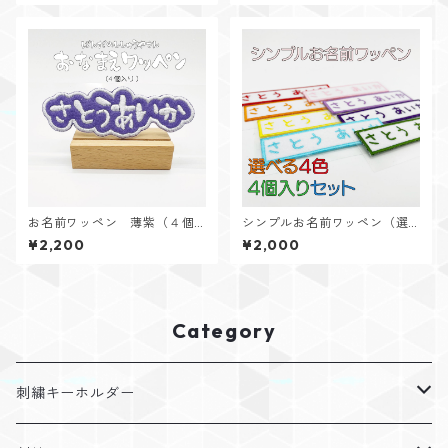
お名前ワッペン 薄紫（４個
シンプルお名前ワッペン（選
入り）
べる４色４個入り）
¥2,200
¥2,000
Category
刺繍キーホルダー