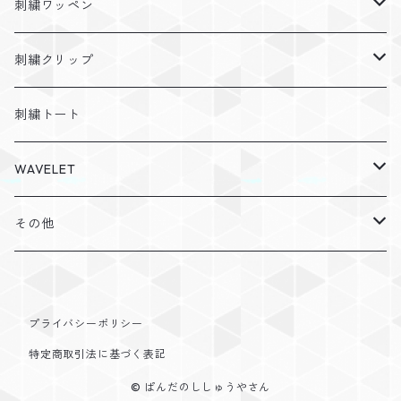
アレルギー
刺繍ワッペン
障がい
ふわもこお名前ワッペン
刺繍クリップ
カラーフェルト
症状
花束ワッペン
カスタマイズ
刺繍トート
ノーマルフェルト
カスタマイズ
丸形ワッペン
WAVELET
2色タイプ
カラーフェルト
その他
シンプルお名前ワッペン
パーカー
その他
トートバック
ギフトラッピング
プライバシーポリシー
シャツ
特定商取引法に基づく表記
© ぱんだのししゅうやさん