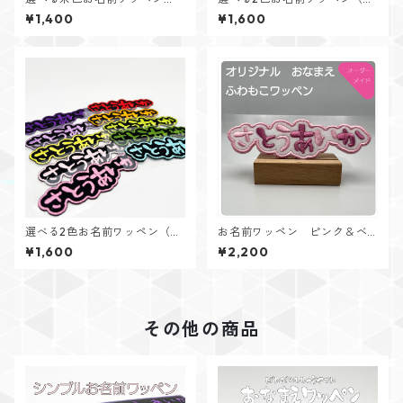
（ブラックフェルト・1個入
ワイトフェルト・2個入り）
¥1,400
¥1,600
り）
選べる2色お名前ワッペン（ブ
お名前ワッペン ピンク＆ベ
ラックフェルト・2個入り）
リーピンク（4個入り）
¥1,600
¥2,200
その他の商品