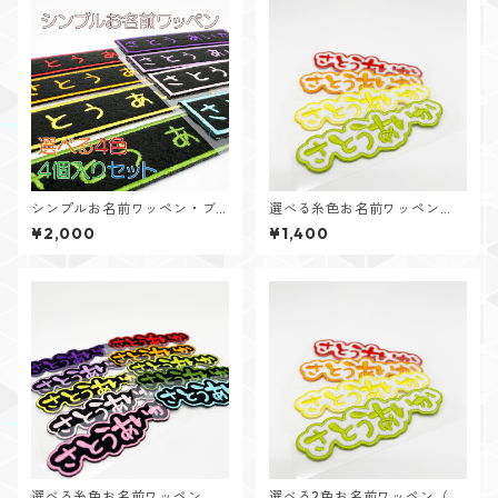
シンプルお名前ワッペン・ブ
選べる糸色お名前ワッペン
ラック（４個入り）
（ホワイトフェルト・1個入
¥2,000
¥1,400
り）
選べる糸色お名前ワッペン
選べる2色お名前ワッペン（ホ